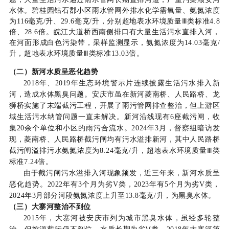
水体。碧桂园钻石郡小区雨水管网外排水化学需氧量、氨氮浓度
为116毫克/升、29.6毫克/升，分别超地表水环境质量Ⅲ类标准4.8
倍、28.6倍。皖江大道桥西南侧排口有大量生活污水直排入河，
在河面形成白色污染带，采样监测显示，氨氮浓度为14.03毫克/
升，超地表水环境质量Ⅲ类标准13.03倍。
（二）新河水质呈恶化趋势
2018年、2019年生态环境警示片连续披露生活污水排入新
河，造成水体黑臭问题。安庆市虽在新河菱南桥、人民路桥、龙
狮桥实施了末端截污工程，开展了雨污管网排查整治，但上游区
域生活污水纳管问题一直未解决。新河沿线现有6座截污闸，收
集20余个单位和小区的雨污合流水。2024年3月，督察组暗访发
现，菱南桥、人民路桥截污闸均有污水溢排新河，其中人民路桥
截污闸溢排污水氨氮浓度为8.24毫克/升，超地表水环境质量Ⅲ类
标准7.24倍。
由于截污闸污水溢排入河现象频发，近三年来，新河水质呈
恶化趋势。2022年有3个月为劣V类，2023年有5个月为劣V类，
2024年3月部分河段氨氮浓度上升至13.8毫克/升，为黑臭水体。
（三）大寨河整治不到位
2015年，大寨河被安庆市列为城市黑臭水体，虽经多轮整