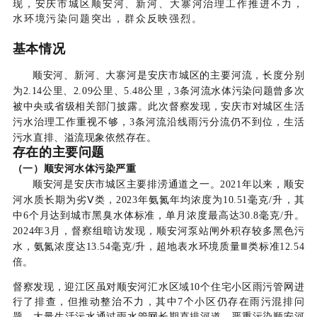
现，安庆市城区顺安河、新河、大寨河治理工作推进不力，
水环境污染问题突出，群众反映强烈。
基本情况
顺安河、新河、大寨河是安庆市城区的主要河流，长度分别
为2.14公里、2.09公里、5.48公里，3条河流水体污染问题曾多次
被中央或省级相关部门披露。此次督察发现，安庆市对城区生活
污水治理工作重视不够，3条河流沿线雨污分流仍不到位，生活
污水直排、溢流现象依然存在。
存在的主要问题
（一）顺安河水体污染严重
顺安河是安庆市城区主要排涝通道之一。2021年以来，顺安
河水质长期为劣Ⅴ类，2023年氨氮年均浓度为10.51毫克/升，其
中6个月达到城市黑臭水体标准，单月浓度最高达30.8毫克/升。
2024年3月，督察组暗访发现，顺安河泵站闸外积存较多黑色污
水，氨氮浓度达13.54毫克/升，超地表水环境质量Ⅲ类标准12.54
倍。
督察发现，迎江区虽对顺安河汇水区域10个住宅小区雨污管网进
行了排查，但推动整治不力，其中7个小区仍存在雨污混排问
题，大量生活污水通过雨水管网长期直排河道，严重污染顺安河