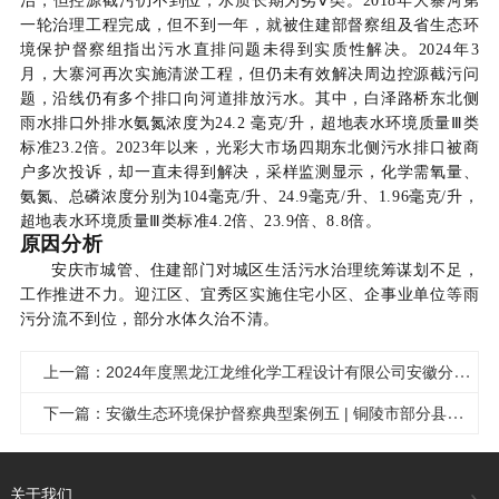
治，但控源截污仍不到位，水质长期为劣Ⅴ类。2018年大寨河第
一轮治理工程完成，但不到一年，就被住建部督察组及省生态环
境保护督察组指出污水直排问题未得到实质性解决。2024年3
月，大寨河再次实施清淤工程，但仍未有效解决周边控源截污问
题，沿线仍有多个排口向河道排放污水。其中，白泽路桥东北侧
雨水排口外排水氨氮浓度为24.2 毫克/升，超地表水环境质量Ⅲ类
标准23.2倍。2023年以来，光彩大市场四期东北侧污水排口被商
户多次投诉，却一直未得到解决，采样监测显示，化学需氧量、
氨氮、总磷浓度分别为104毫克/升、24.9毫克/升、1.96毫克/升，
超地表水环境质量Ⅲ类标准4.2倍、23.9倍、8.8倍。
原因分析
安庆市城管、住建部门对城区生活污水治理统筹谋划不足，
工作推进不力。迎江区、宜秀区实施住宅小区、企事业单位等雨
污分流不到位，部分水体久治不清。
上一篇：2024年度黑龙江龙维化学工程设计有限公司安徽分公司浩智增程及相关核心零部件产业化项目（一期）职业病危害因素控制效果评价网上公示
下一篇：安徽生态环境保护督察典型案例五 | 铜陵市部分县区生活污水收集处置不到位 影响区域水环境质量
关于我们