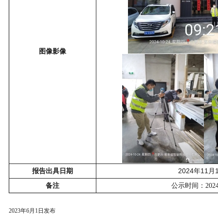
图像影像
2024
11
报告出具日期
年
月
备注
公示时间：
202
2023
年
6
月
1
日发布