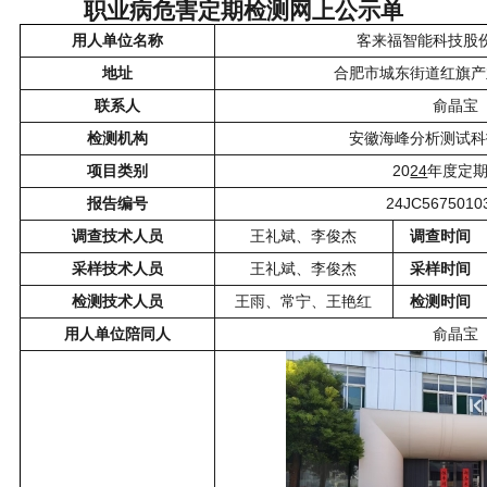
职业病危害定期检测网上公示单
用人单位名称
客来福智能科技股
地址
合肥市城东街道红旗产业
联系人
俞晶宝
检测机构
安徽海峰分析测试科
20
24
项目类别
年度定
24JC5675010
报告编号
调查技术人员
王礼斌、李俊杰
调查时间
采样技术人员
王礼斌、李俊杰
采样时间
检测技术人员
王雨、常宁、王艳红
检测时间
用人单位陪同人
俞晶宝